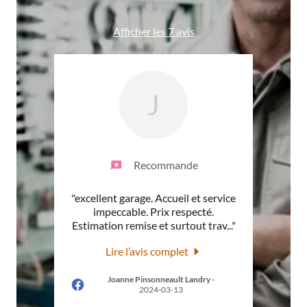
Afficher les 7 avis
J
Recommande
nt de
"excellent garage. Accueil et service
"D
dation
impeccable. Prix respecté.
r
t soi
..."
Estimation remise et surtout trav
..."
regard
Lire l’avis complet
Joanne Pinsonneault Landry
-
30
2024-03-13