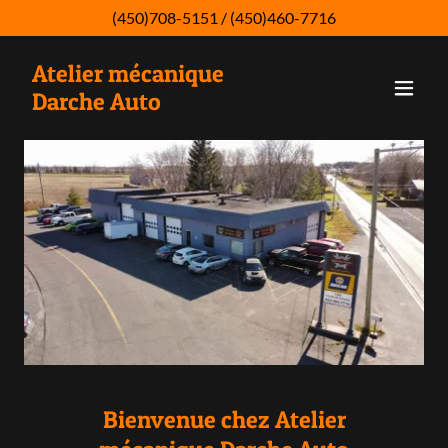
(450)708-5151
/
(450)460-7716
Atelier mécanique
Darche Auto
Bienvenue chez Atelier